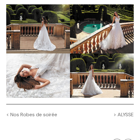
Navigation
<
Nos Robes de soirée
>
ALYSSE
de
l’article