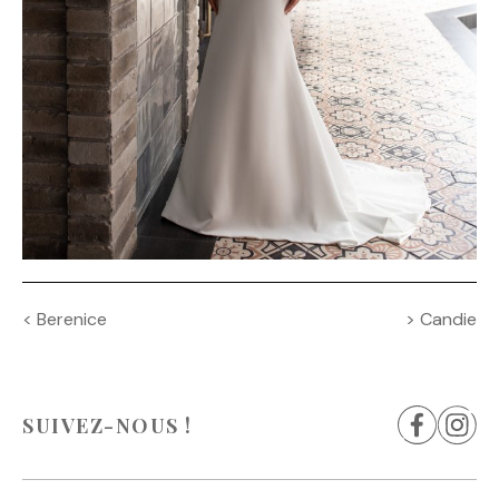
Navigation
<
Berenice
>
Candie
de
l’article
SUIVEZ-NOUS !