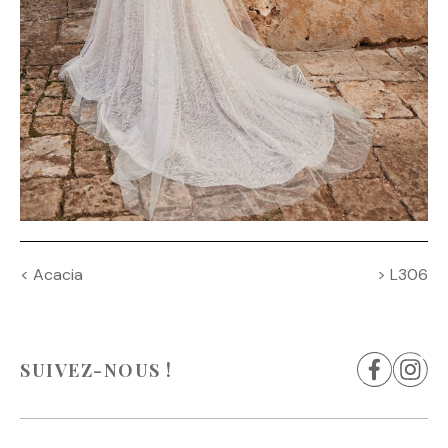
Navigation
<
Acacia
>
L306
de
l’article
SUIVEZ-NOUS !