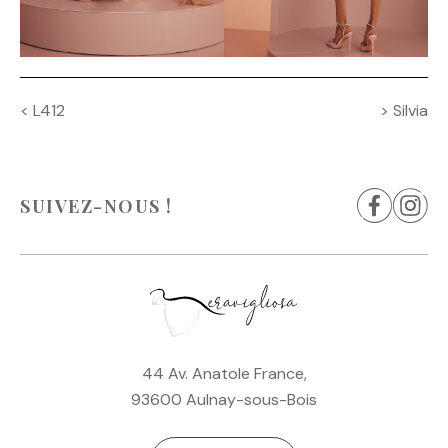
Navigation
<
L412
>
Silvia
de
l’article
SUIVEZ-NOUS !
44 Av. Anatole France,
93600 Aulnay-sous-Bois