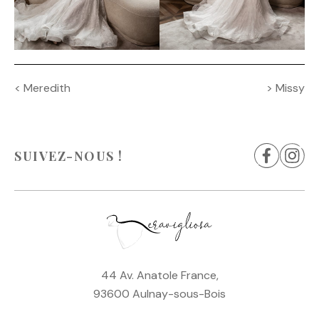
Navigation
<
Meredith
>
Missy
de
l’article
SUIVEZ-NOUS !
44 Av. Anatole France,
93600 Aulnay-sous-Bois