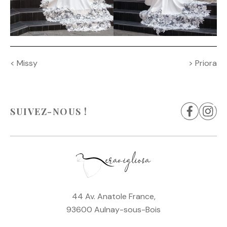
Navigation
<
Missy
>
Priora
de
l’article
SUIVEZ-NOUS !
44 Av. Anatole France,
93600 Aulnay-sous-Bois