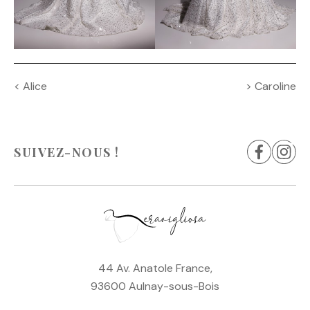
Navigation
<
Alice
>
Caroline
de
l’article
SUIVEZ-NOUS !
44 Av. Anatole France,
93600 Aulnay-sous-Bois