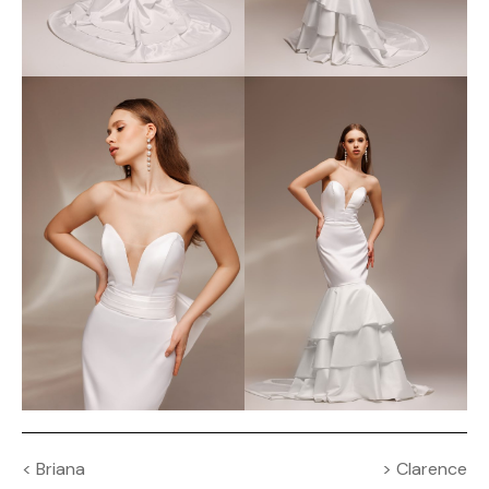
Navigation
<
Briana
>
Clarence
de